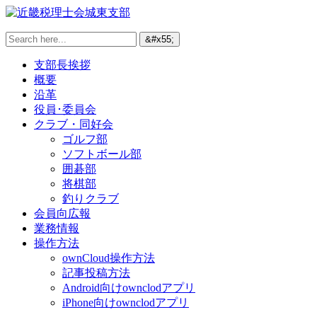
支部長挨拶
概要
沿革
役員･委員会
クラブ・同好会
ゴルフ部
ソフトボール部
囲碁部
将棋部
釣りクラブ
会員向広報
業務情報
操作方法
ownCloud操作方法
記事投稿方法
Android向けownclodアプリ
iPhone向けownclodアプリ