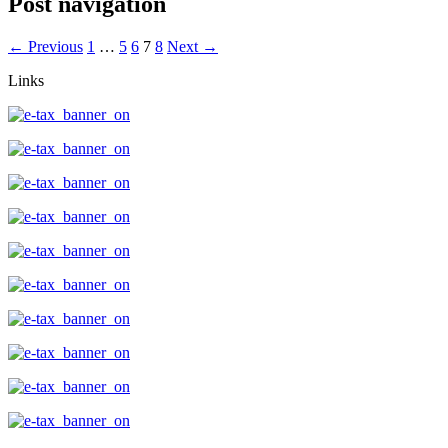
Post navigation
← Previous
1
…
5
6
7
8
Next →
Links