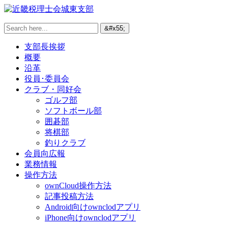
支部長挨拶
概要
沿革
役員･委員会
クラブ・同好会
ゴルフ部
ソフトボール部
囲碁部
将棋部
釣りクラブ
会員向広報
業務情報
操作方法
ownCloud操作方法
記事投稿方法
Android向けownclodアプリ
iPhone向けownclodアプリ