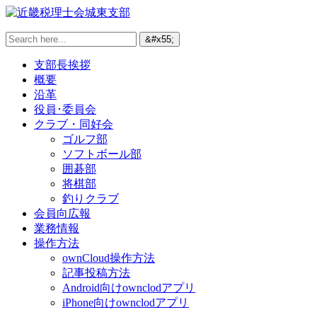
支部長挨拶
概要
沿革
役員･委員会
クラブ・同好会
ゴルフ部
ソフトボール部
囲碁部
将棋部
釣りクラブ
会員向広報
業務情報
操作方法
ownCloud操作方法
記事投稿方法
Android向けownclodアプリ
iPhone向けownclodアプリ