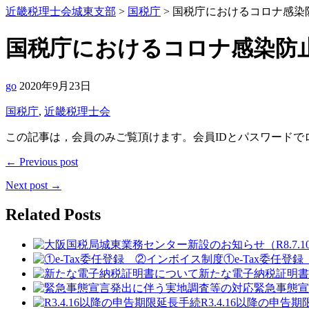
近畿税理士会城東支部
>
国税庁
>
国税庁におけるコロナ感染
国税庁におけるコロナ感染防
go
2020年9月23日
国税庁
,
近畿税理士会
この記事は，会員のみご覧頂けます。会員IDとパスワードで
← Previous post
Next post →
Related Posts
①e-Tax委任登
新たな電子納税証明書
緊急事態宣
R3.4.16以降の申告