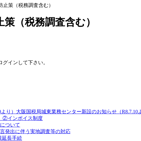
防止策（税務調査含む）
止策（税務調査含む）
ログインして下さい。
大阪国税局城東業務センター新設のお知らせ（R8.7.10
録 ②インボイス制度
について
言発出に伴う実地調査等の対応
期限延長手続