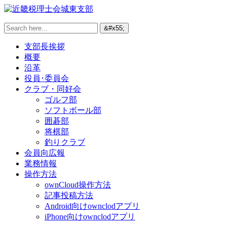
支部長挨拶
概要
沿革
役員･委員会
クラブ・同好会
ゴルフ部
ソフトボール部
囲碁部
将棋部
釣りクラブ
会員向広報
業務情報
操作方法
ownCloud操作方法
記事投稿方法
Android向けownclodアプリ
iPhone向けownclodアプリ