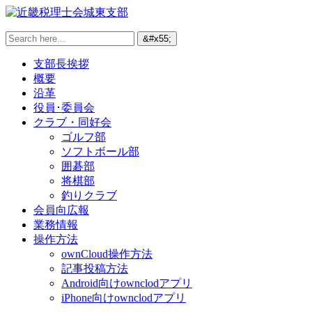
支部長挨拶
概要
沿革
役員･委員会
クラブ・同好会
ゴルフ部
ソフトボール部
囲碁部
将棋部
釣りクラブ
会員向広報
業務情報
操作方法
ownCloud操作方法
記事投稿方法
Android向けownclodアプリ
iPhone向けownclodアプリ